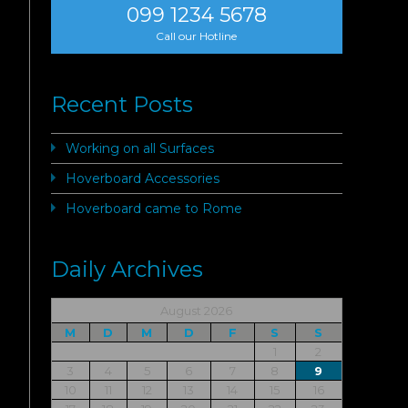
099 1234 5678
Call our Hotline
Recent Posts
Working on all Surfaces
Hoverboard Accessories
Hoverboard came to Rome
Daily Archives
August 2026
M
D
M
D
F
S
S
1
2
3
4
5
6
7
8
9
10
11
12
13
14
15
16