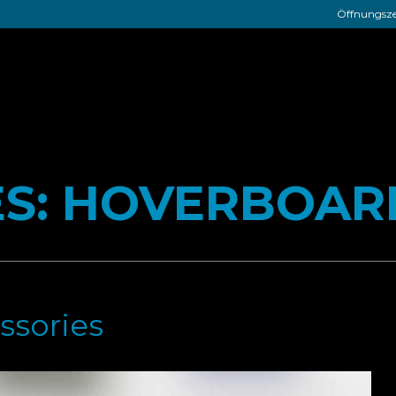
Öffnungszei
ES:
HOVERBOAR
ssories