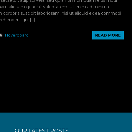
nsectetur, adipisci velit, sed quia non numquam eius modi
gnam aliquam quaerat voluptatem. Ut enim ad minima
corporis suscipit laboriosam, nisi ut aliquid ex ea commodi
ehenderit qui […]
Hoverboard
READ MORE
OUR LATEST POSTS