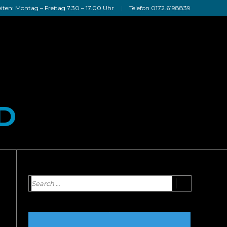
ten: Montag – Freitag 7.30 – 17.00 Uhr
Telefon 0172.6198839
D