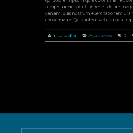
qui dolorem ipsum quia dolor sit amet, co
tempora incidunt ut labore et dolore ma
veniam, quis nostrum exercitationem ullam 
consequatur. Quis autem vel eum iure repr
nicohoeffer
Accessories
0