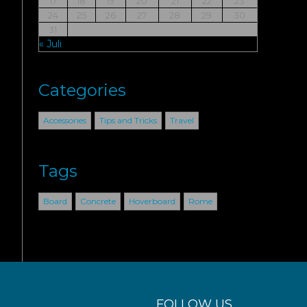
17
18
19
20
21
22
23
24
25
26
27
28
29
30
31
« Juli
Categories
Accessories
Tips and Tricks
Travel
Tags
Board
Concrete
Hoverboard
Rome
FOLLOW US