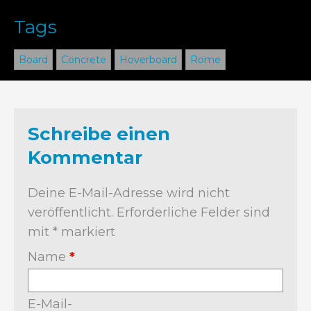
Tags
Board
Concrete
Hoverboard
Rome
Schreibe einen
Kommentar
Deine E-Mail-Adresse wird nicht
veröffentlicht.
Erforderliche Felder sind
mit
*
markiert
Name
*
E-Mail-